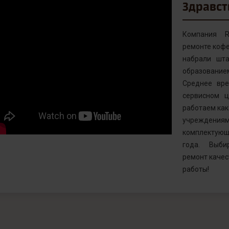
Здравст
Компания R
ремонте кофе
набрали шта
образовани
Среднее вр
сервисном ц
работаем как 
учреждениям
комплектующ
года. Выби
ремонт качес
работы!