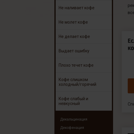
ре
Не наливает кофе
вс
Не молет кофе
Не делает кофе
Е
ко
Выдает ошибку
Плохо течет кофе
Кофе слишком
холодный/горячий
Кофе слабый и
невкусный
Сп
Декальцинация
Декофенация