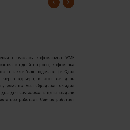
Гусев Серге
Номер заказ
Достоинства
нии сломалась кофемашина WMF
Комментарий
дсветка с одной стороны, кофемолка
выдавать оч
тала, также было подача кофе. Сдал
открывать чи
у через курьера, в этот же день
центр “Рем
ену ремонта. Был обрадован, ожидал
Менеджер к
 два дня сам заехал в пункт выдачи
службу, кото
есте всё работает. Сейчас работает
что требуетс
следующий д