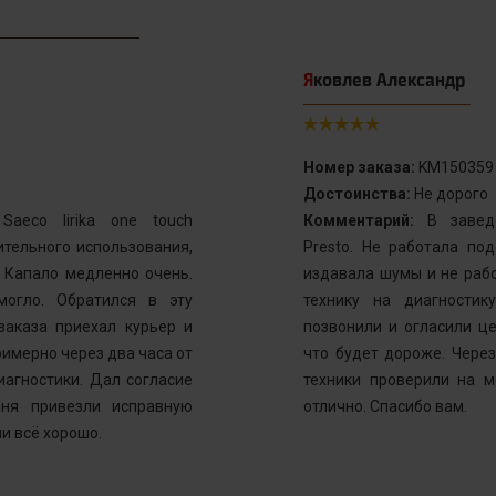
Яковлев Александр
Номер заказа:
KM150359
Достоинства:
Не дорого
aeco lirika one touch
Комментарий:
В заведе
тельного использования,
Presto. Не работала по
. Капало медленно очень.
издавала шумы и не рабо
могло. Обратился в эту
технику на диагностик
заказа приехал курьер и
позвонили и огласили ц
имерно через два часа от
что будет дороже. Через
иагностики. Дал согласие
техники проверили на м
ня привезли исправную
отлично. Спасибо вам.
и всё хорошо.