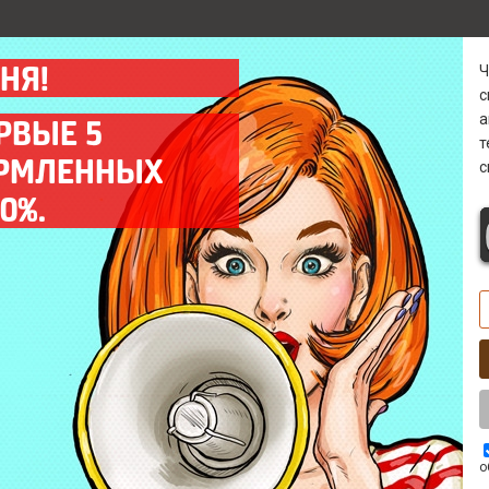
НЯ!
а
РВЫЕ 5
ОРМЛЕННЫХ
с
Гарантия
Диагностика 0 р
0%.
Предоставляем гарантию
Бесплатно* выявим
на все выполненные
причину поломки в
работы до 12 мес.
кратчайшие сроки.
Выезд мастера
Комплектующие
Оперативный выезд
Используем только
мастера на объект
качественные запчасти
заказчика в день заказа.
ААА класса.
о