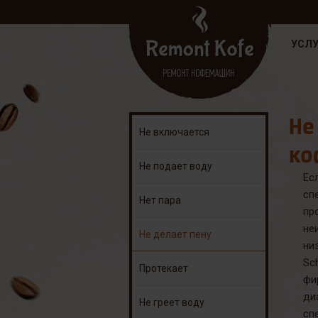
УСЛУ
Не
Не включается
ко
Не подает воду
Ес
сп
Нет пара
пр
не
Не делает пену
ни
Sc
Протекает
фи
ди
Не греет воду
сп