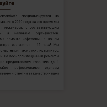
вуйте
emontKofe специализируется на
машин с 2010 года, за это время мы
т инженеров, с соответствующим
ем и наличием сертификатов.
емя ремонта кофемашин в нашем
ентре составляет - 24 часа! Мы
с частными, так и с юр. лицами и гос.
и. На весь произведённый ремонт и
ие предоставляем гарантию до 1
райте профессионалов, сделаем
твенно и ответим за качество нашей