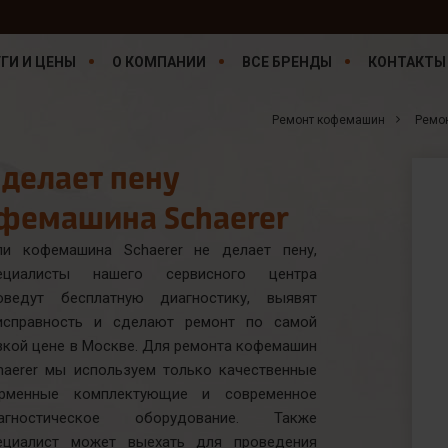
ГИ И ЦЕНЫ
О КОМПАНИИ
ВСЕ БРЕНДЫ
КОНТАКТЫ
Ремонт кофемашин
Ремо
 делает пену
фемашина Schaerer
ли кофемашина Schaerer не делает пену,
ециалисты нашего сервисного центра
оведут бесплатную диагностику, выявят
исправность и сделают ремонт по самой
зкой цене в Москве. Для ремонта кофемашин
haerer мы используем только качественные
рменные комплектующие и современное
агностическое оборудование. Также
ециалист может выехать для проведения