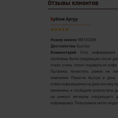
Отзывы
клиентов
Бубнов Артур
Номер заказа:
KM150268
Достоинства:
Быстро
от сервис с
Комментарий:
Есть кофемашина S
инка у меня не
проблема была следующая после дли
го подождать.
стало очень плохо подаваться кофе
у без проблем
Пытались почистить ражок не по
ней, как мне
компанию. Помогли быстро в день 
шинка готова.
отвез кофемашинку на диагностику пр
ым. Желаю вам
звонились и сообщили результаты д
на ремонт вечером следующего д
кофемашину. Пользуемся около недел