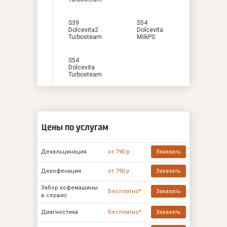
S39
S54
Dolcevita2
Dolcevita
Turbosteam
MilkPS
S54
Dolcevita
Turbosteam
Цены по услугам
Декальцинация
от 790 р
Заказать
Декофенация
от 790 р
Заказать
Забор кофемашины
Бесплатно*
Заказать
в сервис
Диагностика
Бесплатно*
Заказать