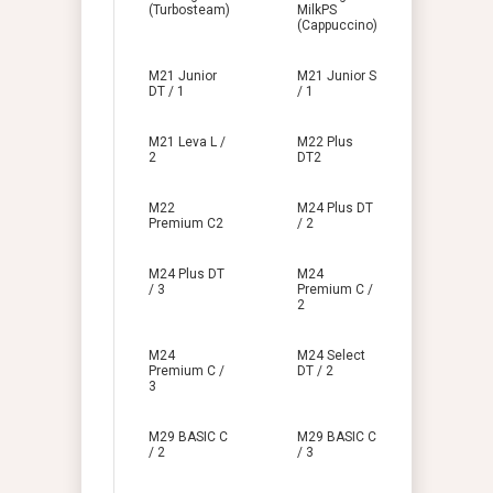
(Turbosteam)
MilkPS
(Cappuccino)
M21 Junior
M21 Junior S
DT / 1
/ 1
M21 Leva L /
M22 Plus
2
DT2
M22
M24 Plus DT
Premium C2
/ 2
M24 Plus DT
M24
/ 3
Premium C /
2
M24
M24 Select
Premium C /
DT / 2
3
M29 BASIC C
M29 BASIC C
/ 2
/ 3