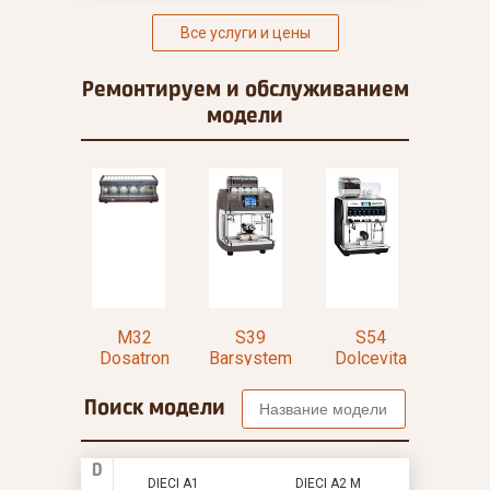
Все услуги и цены
Ремонтируем и
обслуживанием
модели
M53
M32
S39
S54
olcevita
Dosatron
Barsystem
Dolcevita
Bars
S/100
DT4
Touch
Turbosteam
Mi
urbosteam)
CP10
(Capp
Поиск модели
D
DIECI A1
DIECI A2 M