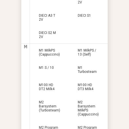
2V
DIECI A3 T
DIECI S1
2V
DIECI S2 M
2V
M
M1 MilkPS
M1 MilkPS /
(Cappuccino)
13 (Self)
M1 S / 10
M1
Turbosteam
M100 HD
M100 HD
DT2 Milk4
DT3 Milk4
M2
M2
Barsystem
Barsystem
(Turbosteam)
MilkPS
(Cappuccino)
M2 Program
M2 Program