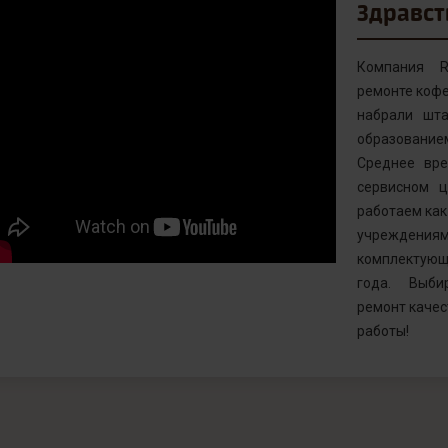
Здравст
Компания R
ремонте кофе
набрали шта
образовани
Среднее вр
сервисном ц
работаем как 
учреждениям
комплектующ
года. Выби
ремонт качес
работы!