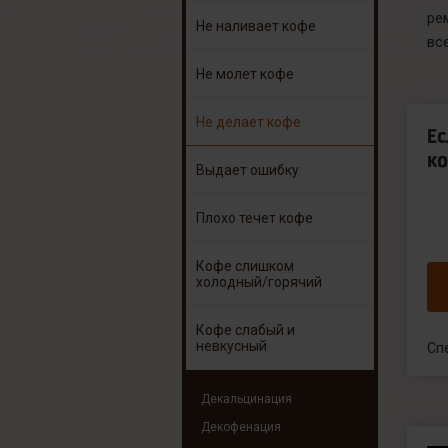
ре
Не наливает кофе
вс
Не молет кофе
Не делает кофе
Е
ко
Выдает ошибку
Плохо течет кофе
Кофе слишком
холодный/горячий
Кофе слабый и
невкусный
Сп
Декальцинация
Декофенация