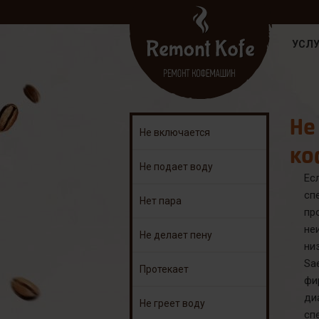
УСЛУ
Не
Не включается
ко
Не подает воду
Ес
сп
Нет пара
пр
не
Не делает пену
ни
Sa
Протекает
фи
ди
Не греет воду
сп