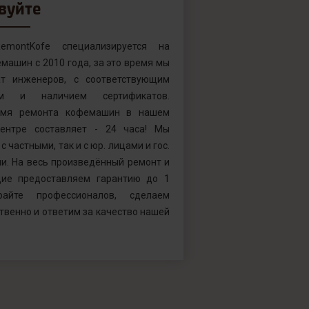
вуйте
emontKofe специализируется на
машин с 2010 года, за это время мы
т инженеров, с соответствующим
ем и наличием сертификатов.
емя ремонта кофемашин в нашем
ентре составляет - 24 часа! Мы
с частными, так и с юр. лицами и гос.
и. На весь произведённый ремонт и
ие предоставляем гарантию до 1
райте профессионалов, сделаем
твенно и ответим за качество нашей