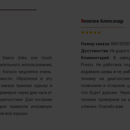
Яковлев Александр
Номер заказа:
KM150359
Достоинства:
Не дорого
aeco lirika one touch
Комментарий:
В заведе
тельного использования,
Presto. Не работала по
. Капало медленно очень.
издавала шумы и не рабо
могло. Обратился в эту
технику на диагностик
заказа приехал курьер и
позвонили и огласили ц
имерно через два часа от
что будет дороже. Через
иагностики. Дал согласие
техники проверили на м
ня привезли исправную
отлично. Спасибо вам.
и всё хорошо.