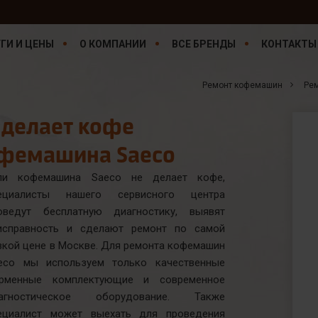
ГИ И ЦЕНЫ
О КОМПАНИИ
ВСЕ БРЕНДЫ
КОНТАКТЫ
Ремонт кофемашин
Ре
 делает кофе
фемашина Saeco
ли кофемашина Saeco не делает кофе,
ециалисты нашего сервисного центра
оведут бесплатную диагностику, выявят
исправность и сделают ремонт по самой
зкой цене в Москве. Для ремонта кофемашин
eco мы используем только качественные
рменные комплектующие и современное
агностическое оборудование. Также
ециалист может выехать для проведения