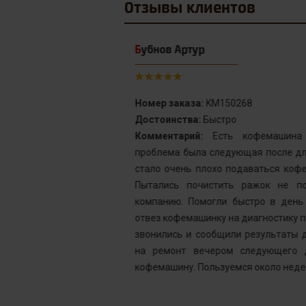
Отзывы
клиентов
Бубнов Артур
Номер заказа:
KM150268
Достоинства:
Быстро
от сервис с
Комментарий:
Есть кофемашина S
инка у меня не
проблема была следующая после дли
го подождать.
стало очень плохо подаваться кофе
у без проблем
Пытались почистить ражок не по
ней, как мне
компанию. Помогли быстро в день 
шинка готова.
отвез кофемашинку на диагностику пр
ым. Желаю вам
звонились и сообщили результаты д
на ремонт вечером следующего д
кофемашину. Пользуемся около недел