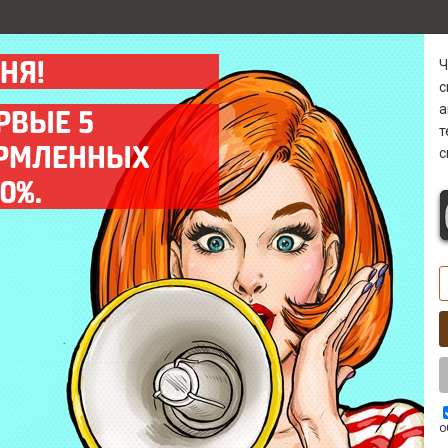
НЯ!
а
РВЫЕ 5
ОРМЛЕННЫХ
с
Гарантия
Диагностика 0 р
0%.
Предоставляем гарантию
Бесплатно* выявим
на все выполненные
причину поломки в
работы до 12 мес.
кратчайшие сроки.
Выезд мастера
Комплектующие
Оперативный выезд
Используем только
мастера на объект
качественные запчасти
заказчика в день заказа.
ААА класса.
о