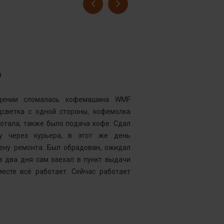
Гусев Серге
Номер заказ
Достоинства
нии сломалась кофемашина WMF
Комментарий
дсветка с одной стороны, кофемолка
выдавать оч
тала, также было подача кофе. Сдал
открывать чи
у через курьера, в этот же день
центр “Рем
ену ремонта. Был обрадован, ожидал
Менеджер к
 два дня сам заехал в пункт выдачи
службу, кото
есте всё работает. Сейчас работает
что требуетс
следующий д