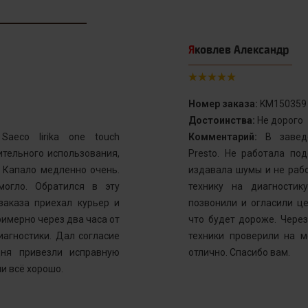
Яковлев Александр
Номер заказа:
KM150359
Достоинства:
Не дорого
aeco lirika one touch
Комментарий:
В заведе
тельного использования,
Presto. Не работала по
. Капало медленно очень.
издавала шумы и не рабо
могло. Обратился в эту
технику на диагностик
заказа приехал курьер и
позвонили и огласили ц
имерно через два часа от
что будет дороже. Через
иагностики. Дал согласие
техники проверили на м
ня привезли исправную
отлично. Спасибо вам.
и всё хорошо.