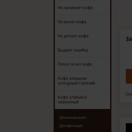
Не наливает кофе
Не молет кофе
Не делает кофе
З
Выдает ошибку
Плохо течет кофе
Кофе слишком
холодный/горячий
Сп
Кофе слабый и
невкусный
Декальцинация
Декофенация