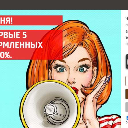
НЯ!
а
РВЫЕ 5
ОРМЛЕННЫХ
с
Гарантия
Диагностика 0 р
0%.
Предоставляем гарантию
Бесплатно* выявим
на все выполненные
причину поломки в
работы до 12 мес.
кратчайшие сроки.
Выезд мастера
Комплектующие
Оперативный выезд
Используем только
мастера на объект
качественные запчасти
заказчика в день заказа.
ААА класса.
о