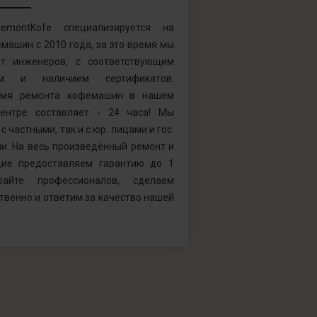
emontKofe специализируется на
машин с 2010 года, за это время мы
т инженеров, с соответствующим
ем и наличием сертификатов.
емя ремонта кофемашин в нашем
ентре составляет - 24 часа! Мы
с частными, так и с юр. лицами и гос.
и. На весь произведённый ремонт и
ие предоставляем гарантию до 1
райте профессионалов, сделаем
твенно и ответим за качество нашей