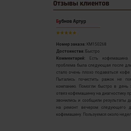
Отзывы
клиентов
Бубнов Артур
Номер заказа:
KM150268
Достоинства:
Быстро
от сервис с
Комментарий:
Есть кофемашина S
инка у меня не
проблема была следующая после дли
го подождать.
стало очень плохо подаваться кофе
у без проблем
Пытались почистить ражок не по
ней, как мне
компанию. Помогли быстро в день 
шинка готова.
отвез кофемашинку на диагностику пр
ым. Желаю вам
звонились и сообщили результаты д
на ремонт вечером следующего д
кофемашину. Пользуемся около недел