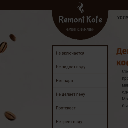
УСЛУ
Де
Не включается
ко
Не подает воду
Сп
пр
Нет пара
ма
сд
Не делает пену
Мо
бы
Протекает
Не греет воду