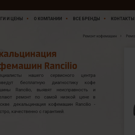
ГИ И ЦЕНЫ
О КОМПАНИИ
ВСЕ БРЕНДЫ
КОНТАКТЫ
Ремонт кофемашин
Ремо
кальцинация
фемашин Rancilio
ециалисты нашего сервисного центра
оведут бесплатную диагностику кофе
шины Rancilio, выявят неисправность и
елают ремонт по самой низкой цене в
скве. декальцинация кофемашин Rancilio -
стро, качественно с гарантией.