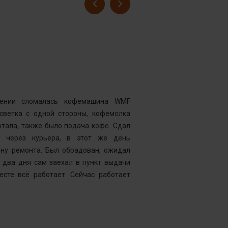
Гусев Серге
Номер заказ
Достоинства
нии сломалась кофемашина WMF
Комментарий
дсветка с одной стороны, кофемолка
выдавать оч
тала, также было подача кофе. Сдал
открывать чи
у через курьера, в этот же день
центр “Рем
ену ремонта. Был обрадован, ожидал
Менеджер к
 два дня сам заехал в пункт выдачи
службу, кото
есте всё работает. Сейчас работает
что требуетс
следующий д