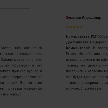
Яковлев Александр
Номер заказа:
KM150359
Достоинства:
Не дорого
aeco lirika one touch
Комментарий:
В заведе
тельного использования,
Presto. Не работала по
. Капало медленно очень.
издавала шумы и не рабо
могло. Обратился в эту
технику на диагностик
заказа приехал курьер и
позвонили и огласили ц
имерно через два часа от
что будет дороже. Через
иагностики. Дал согласие
техники проверили на м
ня привезли исправную
отлично. Спасибо вам.
и всё хорошо.