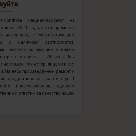
вуйте
emontKofe специализируется на
машин с 2010 года, за это время мы
т инженеров, с соответствующим
ем и наличием сертификатов.
емя ремонта кофемашин в нашем
ентре составляет - 24 часа! Мы
с частными, так и с юр. лицами и гос.
и. На весь произведённый ремонт и
ие предоставляем гарантию до 1
райте профессионалов, сделаем
твенно и ответим за качество нашей