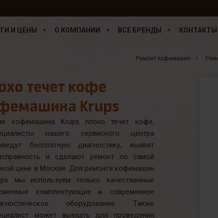
ГИ И ЦЕНЫ
О КОМПАНИИ
ВСЕ БРЕНДЫ
КОНТАКТЫ
Ремонт кофемашин
Рем
охо течет кофе
фемашина Krups
ли кофемашина Krups плохо течет кофе,
ециалисты нашего сервисного центра
оведут бесплатную диагностику, выявят
исправность и сделают ремонт по самой
зкой цене в Москве. Для ремонта кофемашин
ups мы используем только качественные
рменные комплектующие и современное
агностическое оборудование. Также
ециалист может выехать для проведения