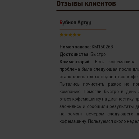
Отзывы
клиентов
Бубнов Артур
Номер заказа:
KM150268
Достоинства:
Быстро
от сервис с
Комментарий:
Есть кофемашина S
инка у меня не
проблема была следующая после дли
го подождать.
стало очень плохо подаваться кофе
у без проблем
Пытались почистить ражок не по
ней, как мне
компанию. Помогли быстро в день 
шинка готова.
отвез кофемашинку на диагностику пр
ым. Желаю вам
звонились и сообщили результаты д
на ремонт вечером следующего д
кофемашину. Пользуемся около недел