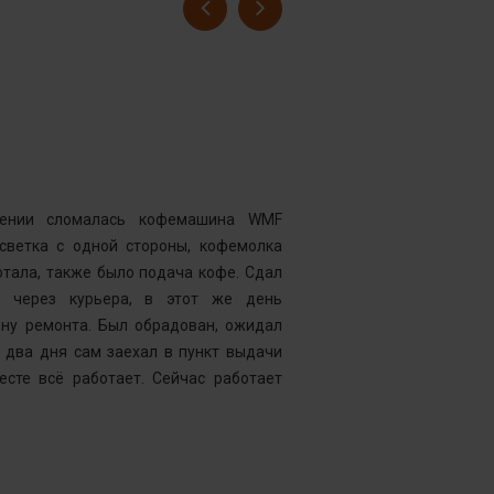
Гусев Серге
Номер заказ
Достоинства
нии сломалась кофемашина WMF
Комментарий
дсветка с одной стороны, кофемолка
выдавать оч
тала, также было подача кофе. Сдал
открывать чи
у через курьера, в этот же день
центр “Рем
ену ремонта. Был обрадован, ожидал
Менеджер к
 два дня сам заехал в пункт выдачи
службу, кото
есте всё работает. Сейчас работает
что требуетс
следующий д