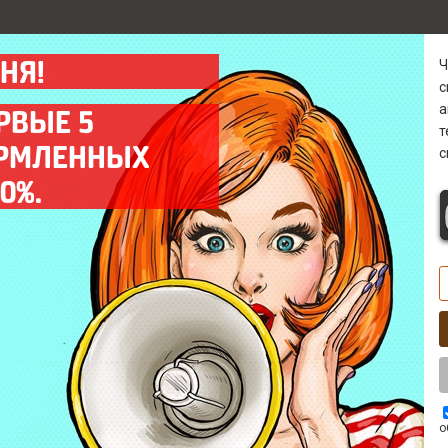
НЯ!
а
РВЫЕ 5
ОРМЛЕННЫХ
с
Гарантия
Диагностика 0 р
0%.
Предоставляем гарантию
Бесплатно* выявим
на все выполненные
причину поломки в
работы до 12 мес.
кратчайшие сроки.
Выезд мастера
Комплектующие
Оперативный выезд
Используем только
мастера на объект
качественные запчасти
заказчика в день заказа.
ААА класса.
о