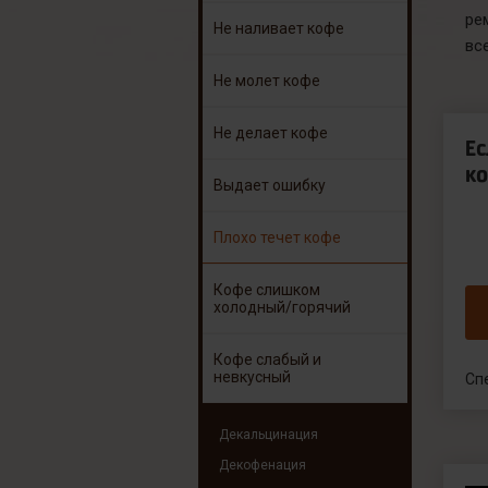
ре
Не наливает кофе
вс
Не молет кофе
Не делает кофе
Е
ко
Выдает ошибку
Плохо течет кофе
Кофе слишком
холодный/горячий
Кофе слабый и
невкусный
Сп
Декальцинация
Декофенация