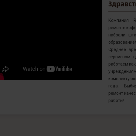
Здравст
Компания R
ремонте кофе
набрали шта
образовани
Среднее вр
сервисном ц
работаем как 
учреждениям
комплектующ
года. Выби
ремонт качес
работы!