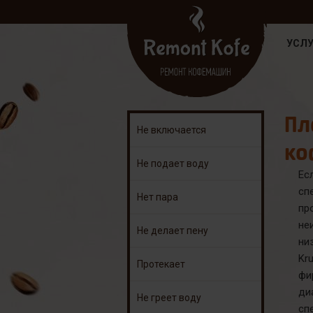
УСЛУ
Пл
Не включается
ко
Не подает воду
Ес
сп
Нет пара
пр
не
Не делает пену
ни
Kr
Протекает
фи
ди
Не греет воду
сп