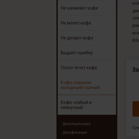
к
Не наливает кофе
ди
сп
Не молет кофе
ре
вс
Не делает кофе
Kit
Выдает ошибку
Плохо течет кофе
З
Кофе слишком
холодный/горячий
Кофе слабый и
невкусный
Декальцинация
Сп
Декофенация