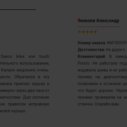
Яковлев Александр
Номер заказа:
KM150359
Достоинства:
Не дорого
aeco lirika one touch
Комментарий:
В заведе
тельного использования,
Presto. Не работала по
. Капало медленно очень.
издавала шумы и не рабо
могло. Обратился в эту
технику на диагностик
заказа приехал курьер и
позвонили и огласили ц
имерно через два часа от
что будет дороже. Через
иагностики. Дал согласие
техники проверили на м
ня привезли исправную
отлично. Спасибо вам.
и всё хорошо.