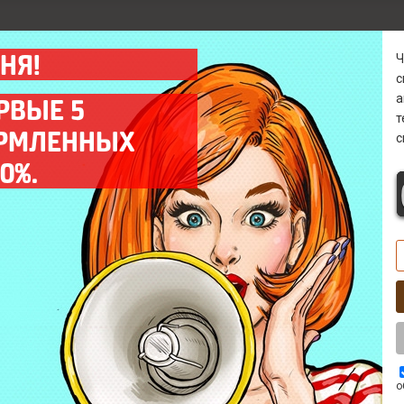
НЯ!
а
РВЫЕ 5
ОРМЛЕННЫХ
с
Гарантия
Диагностика 0 р
0%.
Предоставляем гарантию
Бесплатно* выявим
на все выполненные
причину поломки в
работы до 12 мес.
кратчайшие сроки.
Выезд мастера
Комплектующие
Оперативный выезд
Используем только
мастера на объект
качественные запчасти
заказчика в день заказа.
ААА класса.
о