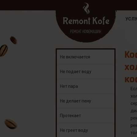
УСЛУ
Ко
Не включается
хо
Не подает воду
ко
Нет пара
Ес
хо
Не делает пену
се
ди
Протекает
ре
ре
Не греет воду
т