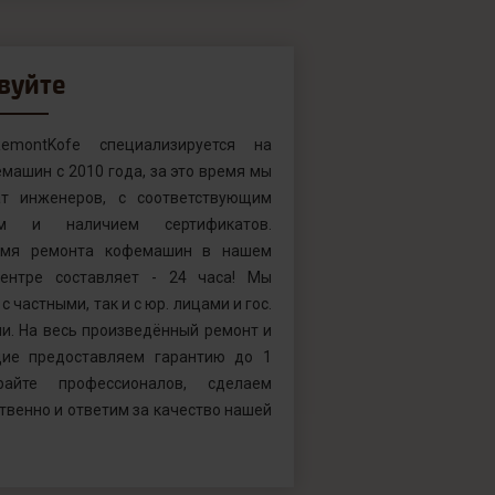
вуйте
emontKofe специализируется на
машин с 2010 года, за это время мы
т инженеров, с соответствующим
ем и наличием сертификатов.
емя ремонта кофемашин в нашем
ентре составляет - 24 часа! Мы
с частными, так и с юр. лицами и гос.
и. На весь произведённый ремонт и
ие предоставляем гарантию до 1
райте профессионалов, сделаем
твенно и ответим за качество нашей