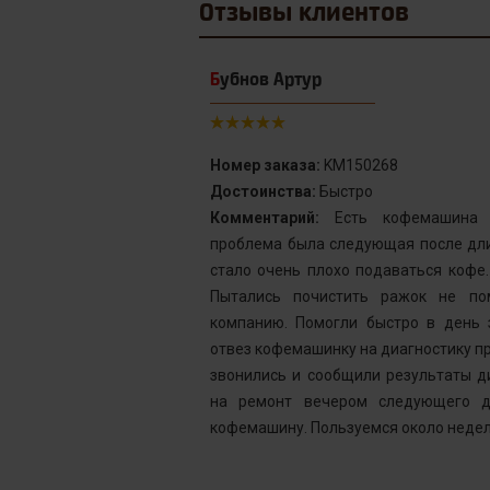
Отзывы
клиентов
Бубнов Артур
Номер заказа:
KM150268
Достоинства:
Быстро
от сервис с
Комментарий:
Есть кофемашина S
инка у меня не
проблема была следующая после дли
го подождать.
стало очень плохо подаваться кофе
у без проблем
Пытались почистить ражок не по
ней, как мне
компанию. Помогли быстро в день 
шинка готова.
отвез кофемашинку на диагностику пр
ым. Желаю вам
звонились и сообщили результаты д
на ремонт вечером следующего д
кофемашину. Пользуемся около недел