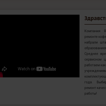
Здравст
Компания R
ремонте кофе
набрали шта
образовани
Среднее вр
сервисном ц
работаем как 
учреждениям
комплектующ
года. Выби
ремонт качес
работы!