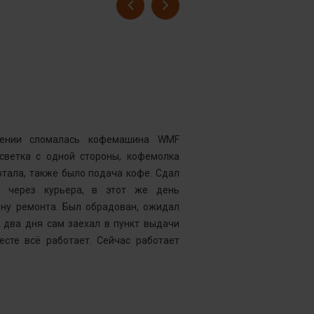
Гусев Серге
Номер заказ
Достоинства
нии сломалась кофемашина WMF
Комментарий
дсветка с одной стороны, кофемолка
выдавать оч
тала, также было подача кофе. Сдал
открывать чи
у через курьера, в этот же день
центр “Рем
ену ремонта. Был обрадован, ожидал
Менеджер к
 два дня сам заехал в пункт выдачи
службу, кото
есте всё работает. Сейчас работает
что требуетс
следующий д