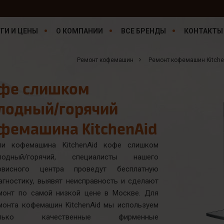
ГИ И ЦЕНЫ
О КОМПАНИИ
ВСЕ БРЕНДЫ
КОНТАКТЫ
Ремонт кофемашин
Ремонт кофемашин Kitche
фе слишком
лодный/горячий
фемашина KitchenAid
ли кофемашина KitchenAid кофе слишком
лодный/горячий, специалисты нашего
рвисного центра проведут бесплатную
агностику, выявят неисправность и сделают
монт по самой низкой цене в Москве. Для
монта кофемашин KitchenAid мы используем
олько качественные фирменные