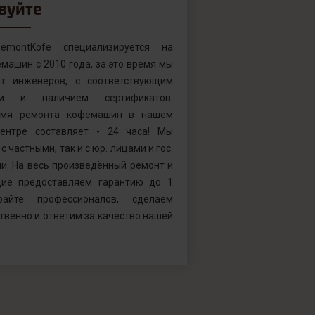
вуйте
emontKofe специализируется на
машин с 2010 года, за это время мы
т инженеров, с соответствующим
ем и наличием сертификатов.
емя ремонта кофемашин в нашем
ентре составляет - 24 часа! Мы
с частными, так и с юр. лицами и гос.
и. На весь произведённый ремонт и
ие предоставляем гарантию до 1
райте профессионалов, сделаем
твенно и ответим за качество нашей