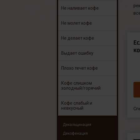
ре
Не наливает кофе
вс
Не молет кофе
Не делает кофе
Е
ко
Выдает ошибку
Плохо течет кофе
Кофе слишком
холодный/горячий
Кофе слабый и
невкусный
Сп
Декальцинация
Декофенация