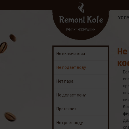
УСЛУ
Не
Не включается
ко
Не подает воду
Ес
сп
Нет пара
пр
не
Не делает пену
ни
Ki
Протекает
фи
ди
Не греет воду
сп