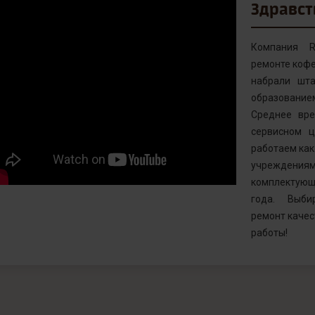
Здравст
Компания R
ремонте кофе
набрали шта
образовани
Среднее вр
сервисном ц
работаем как 
учреждениям
комплектующ
года. Выби
ремонт качес
работы!