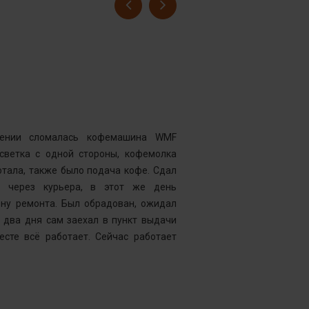
Гусев Серге
Номер заказ
Достоинства
нии сломалась кофемашина WMF
Комментарий
дсветка с одной стороны, кофемолка
выдавать оч
тала, также было подача кофе. Сдал
открывать чи
у через курьера, в этот же день
центр “Рем
ену ремонта. Был обрадован, ожидал
Менеджер к
 два дня сам заехал в пункт выдачи
службу, кото
есте всё работает. Сейчас работает
что требуетс
следующий д