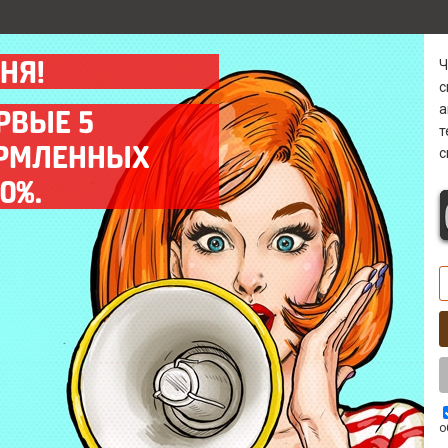
НЯ!
а
РВЫЕ 5
ОРМЛЕННЫХ
с
Гарантия
Диагностика 0 р
0%.
Предоставляем гарантию
Бесплатно* выявим
на все выполненные
причину поломки в
работы до 12 мес.
кратчайшие сроки.
Выезд мастера
Комплектующие
Оперативный выезд
Используем только
мастера на объект
качественные запчасти
заказчика в день заказа.
ААА класса.
о