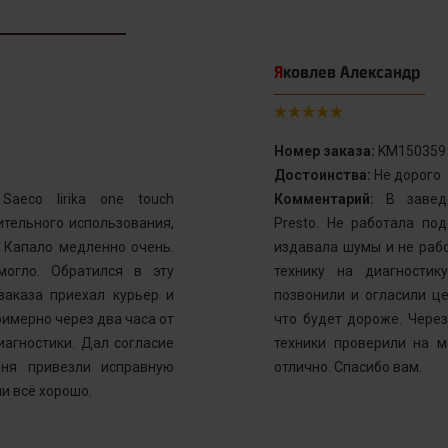
Яковлев Александр
Номер заказа:
KM150359
Достоинства:
Не дорого
aeco lirika one touch
Комментарий:
В заведе
тельного использования,
Presto. Не работала по
. Капало медленно очень.
издавала шумы и не рабо
могло. Обратился в эту
технику на диагностик
заказа приехал курьер и
позвонили и огласили ц
имерно через два часа от
что будет дороже. Через
иагностики. Дал согласие
техники проверили на м
ня привезли исправную
отлично. Спасибо вам.
и всё хорошо.