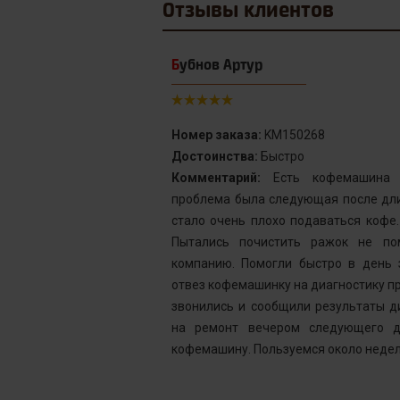
Отзывы
клиентов
Бубнов Артур
Номер заказа:
KM150268
Достоинства:
Быстро
от сервис с
Комментарий:
Есть кофемашина S
инка у меня не
проблема была следующая после дли
го подождать.
стало очень плохо подаваться кофе
у без проблем
Пытались почистить ражок не по
ней, как мне
компанию. Помогли быстро в день 
шинка готова.
отвез кофемашинку на диагностику пр
ым. Желаю вам
звонились и сообщили результаты д
на ремонт вечером следующего д
кофемашину. Пользуемся около недел