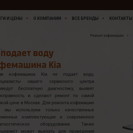
ГИ И ЦЕНЫ
О КОМПАНИИ
ВСЕ БРЕНДЫ
КОНТАКТЫ
Ремонт кофемашин
 подает воду
фемашина Kia
ли кофемашина Kia не подает воду,
ециалисты нашего сервисного центра
оведут бесплатную диагностику, выявят
исправность и сделают ремонт по самой
зкой цене в Москве. Для ремонта кофемашин
a мы используем только качественные
рменные комплектующие и современное
агностическое оборудование. Также
ециалист может выехать для проведения