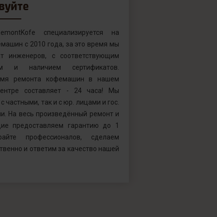
вуйте
emontKofe специализируется на
машин с 2010 года, за это время мы
т инженеров, с соответствующим
ем и наличием сертификатов.
емя ремонта кофемашин в нашем
ентре составляет - 24 часа! Мы
с частными, так и с юр. лицами и гос.
и. На весь произведённый ремонт и
ие предоставляем гарантию до 1
райте профессионалов, сделаем
твенно и ответим за качество нашей