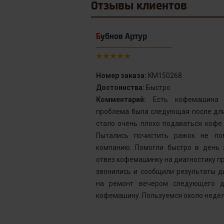
Отзывы
клиентов
Бубнов Артур
Номер заказа:
KM150268
Достоинства:
Быстро
от сервис с
Комментарий:
Есть кофемашина S
инка у меня не
проблема была следующая после дли
го подождать.
стало очень плохо подаваться кофе
у без проблем
Пытались почистить ражок не по
ней, как мне
компанию. Помогли быстро в день 
шинка готова.
отвез кофемашинку на диагностику пр
ым. Желаю вам
звонились и сообщили результаты д
на ремонт вечером следующего д
кофемашину. Пользуемся около недел