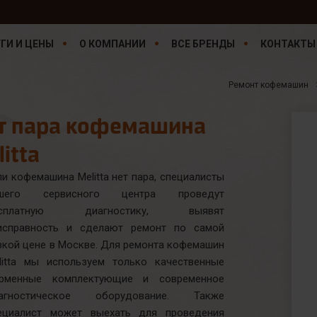
ГИ И ЦЕНЫ
О КОМПАНИИ
ВСЕ БРЕНДЫ
КОНТАКТЫ
Ремонт кофемашин
т пара кофемашина
litta
ли кофемашина Melitta нет пара, специалисты
шего сервисного центра проведут
есплатную диагностику, выявят
исправность и сделают ремонт по самой
зкой цене в Москве. Для ремонта кофемашин
litta мы используем только качественные
рменные комплектующие и современное
агностическое оборудование. Также
ециалист может выехать для проведения