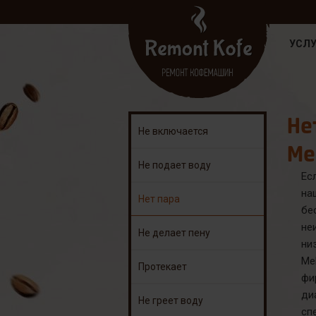
УСЛУ
Не
Не включается
Me
Не подает воду
Ес
на
Нет пара
б
не
Не делает пену
ни
Me
Протекает
фи
ди
Не греет воду
сп