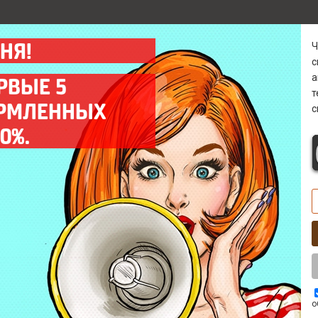
НЯ!
а
РВЫЕ 5
ОРМЛЕННЫХ
с
Гарантия
Диагностика 0 р
0%.
Предоставляем гарантию
Бесплатно* выявим
на все выполненные
причину поломки в
работы до 12 мес.
кратчайшие сроки.
Выезд мастера
Комплектующие
Оперативный выезд
Используем только
мастера на объект
качественные запчасти
заказчика в день заказа.
ААА класса.
о