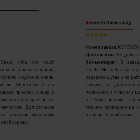
Яковлев Александр
Номер заказа:
KM150359
Достоинства:
Не дорого
aeco lirika one touch
Комментарий:
В заведе
тельного использования,
Presto. Не работала по
. Капало медленно очень.
издавала шумы и не рабо
могло. Обратился в эту
технику на диагностик
заказа приехал курьер и
позвонили и огласили ц
имерно через два часа от
что будет дороже. Через
иагностики. Дал согласие
техники проверили на м
ня привезли исправную
отлично. Спасибо вам.
и всё хорошо.