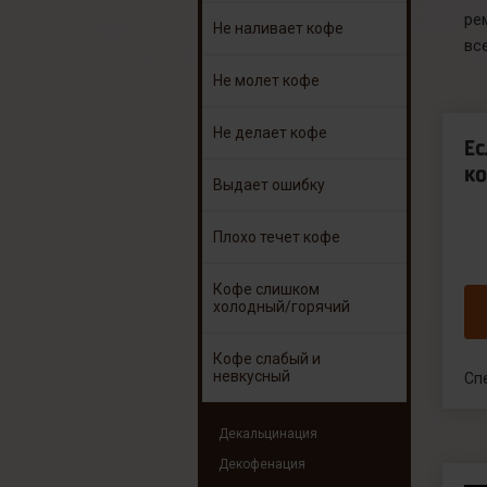
ре
Не наливает кофе
вс
Не молет кофе
Не делает кофе
Е
ко
Выдает ошибку
Плохо течет кофе
Кофе слишком
холодный/горячий
Кофе слабый и
невкусный
Сп
Декальцинация
Декофенация