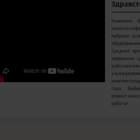
Здравст
Компания R
ремонте кофе
набрали шта
образовани
Среднее вр
сервисном ц
работаем как 
учреждениям
комплектующ
года. Выби
ремонт качес
работы!