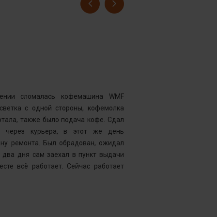
Гусев Серге
Номер заказ
Достоинства
нии сломалась кофемашина WMF
Комментарий
дсветка с одной стороны, кофемолка
выдавать оч
тала, также было подача кофе. Сдал
открывать чи
у через курьера, в этот же день
центр “Рем
ену ремонта. Был обрадован, ожидал
Менеджер к
 два дня сам заехал в пункт выдачи
службу, кото
есте всё работает. Сейчас работает
что требуетс
следующий д