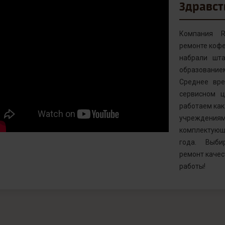
Здравст
Компания R
ремонте кофе
набрали шта
образовани
Среднее вр
сервисном ц
работаем как 
учреждениям
комплектующ
года. Выби
ремонт качес
работы!