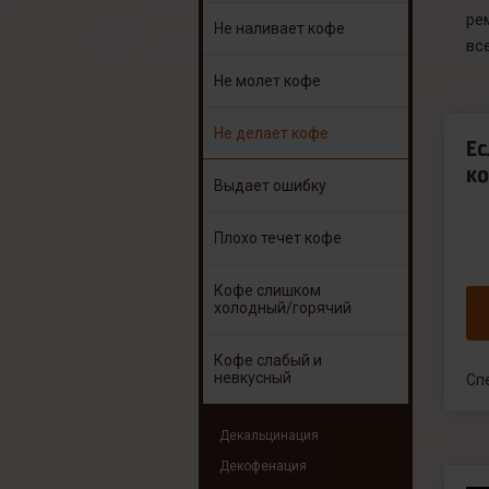
ре
Не наливает кофе
вс
Не молет кофе
Не делает кофе
Е
ко
Выдает ошибку
Плохо течет кофе
Кофе слишком
холодный/горячий
Кофе слабый и
невкусный
Сп
Декальцинация
Декофенация