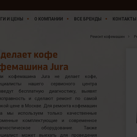
ГИ И ЦЕНЫ
О КОМПАНИИ
ВСЕ БРЕНДЫ
КОНТАКТЫ
Ремонт кофемашин
Р
 делает кофе
фемашина Jura
ли кофемашина Jura не делает кофе,
ециалисты нашего сервисного центра
оведут бесплатную диагностику, выявят
исправность и сделают ремонт по самой
зкой цене в Москве. Для ремонта кофемашин
ra мы используем только качественные
рменные комплектующие и современное
агностическое оборудование. Также
ециалист может выехать для проведения