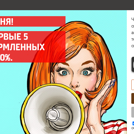
НЯ!
а
РВЫЕ 5
ОРМЛЕННЫХ
с
Гарантия
Диагностика 0 р
0%.
Предоставляем гарантию
Бесплатно* выявим
на все выполненные
причину поломки в
работы до 12 мес.
кратчайшие сроки.
Выезд мастера
Комплектующие
Оперативный выезд
Используем только
мастера на объект
качественные запчасти
заказчика в день заказа.
ААА класса.
о