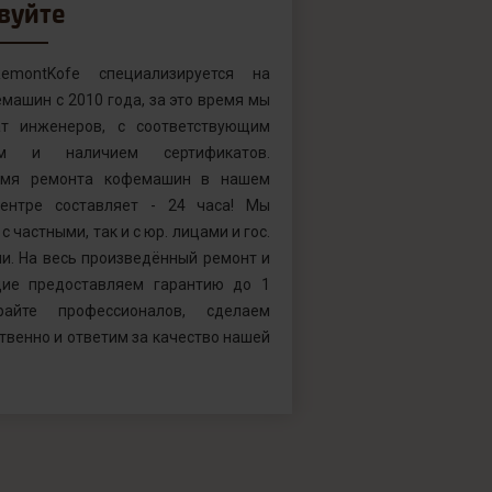
вуйте
emontKofe специализируется на
машин с 2010 года, за это время мы
т инженеров, с соответствующим
ем и наличием сертификатов.
емя ремонта кофемашин в нашем
ентре составляет - 24 часа! Мы
с частными, так и с юр. лицами и гос.
и. На весь произведённый ремонт и
ие предоставляем гарантию до 1
райте профессионалов, сделаем
твенно и ответим за качество нашей