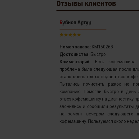
Отзывы
клиентов
Бубнов Артур
Номер заказа:
KM150268
Достоинства:
Быстро
от сервис с
Комментарий:
Есть кофемашина S
инка у меня не
проблема была следующая после дли
го подождать.
стало очень плохо подаваться кофе
у без проблем
Пытались почистить ражок не по
ней, как мне
компанию. Помогли быстро в день 
шинка готова.
отвез кофемашинку на диагностику пр
ым. Желаю вам
звонились и сообщили результаты д
на ремонт вечером следующего д
кофемашину. Пользуемся около недел