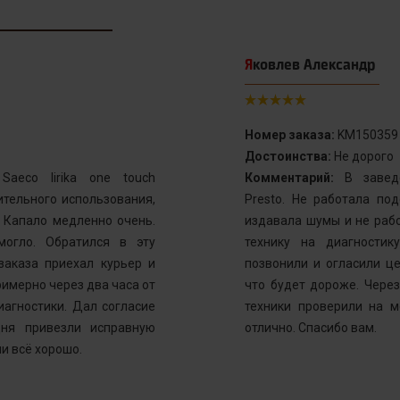
Яковлев Александр
Номер заказа:
KM150359
Достоинства:
Не дорого
aeco lirika one touch
Комментарий:
В заведе
тельного использования,
Presto. Не работала по
. Капало медленно очень.
издавала шумы и не рабо
могло. Обратился в эту
технику на диагностик
заказа приехал курьер и
позвонили и огласили ц
имерно через два часа от
что будет дороже. Через
иагностики. Дал согласие
техники проверили на м
ня привезли исправную
отлично. Спасибо вам.
и всё хорошо.