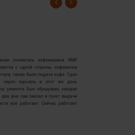
Гусев Серге
Номер заказ
Достоинства
нии сломалась кофемашина WMF
Комментарий
дсветка с одной стороны, кофемолка
выдавать оч
тала, также было подача кофе. Сдал
открывать чи
у через курьера, в этот же день
центр “Рем
ену ремонта. Был обрадован, ожидал
Менеджер к
 два дня сам заехал в пункт выдачи
службу, кото
есте всё работает. Сейчас работает
что требуетс
следующий д