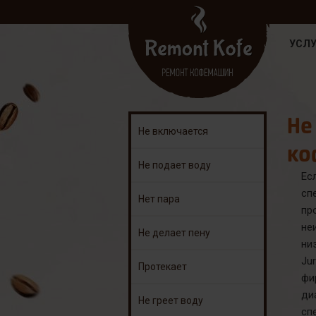
УСЛУ
Не
Не включается
ко
Не подает воду
Ес
сп
Нет пара
пр
не
Не делает пену
ни
Ju
Протекает
фи
ди
Не греет воду
сп