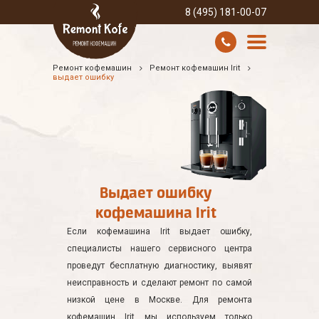
8 (495) 181-00-07
Ремонт кофемашин
Ремонт кофемашин Irit
УСЛУГИ И ЦЕНЫ
выдает ошибку
О КОМПАНИИ
ВСЕ БРЕНДЫ
КОНТАКТЫ
Выдает ошибку
кофемашина Irit
Если кофемашина Irit выдает ошибку,
специалисты нашего сервисного центра
проведут бесплатную диагностику, выявят
неисправность и сделают ремонт по самой
низкой цене в Москве. Для ремонта
кофемашин Irit мы используем только